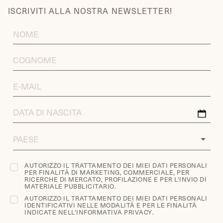
ISCRIVITI ALLA NOSTRA NEWSLETTER!
FIRST
NAME
LAST
NAME
EMAIL
ADDRESS
DATA
DI
NASCITA
COUNTRY
AUTORIZZO IL TRATTAMENTO DEI MIEI DATI PERSONALI
PER FINALITÀ DI MARKETING, COMMERCIALE, PER
RICERCHE DI MERCATO, PROFILAZIONE E PER L'INVIO DI
MATERIALE PUBBLICITARIO.
AUTORIZZO IL TRATTAMENTO DEI MIEI DATI PERSONALI
IDENTIFICATIVI NELLE MODALITÀ E PER LE FINALITÀ
INDICATE NELL'
INFORMATIVA PRIVACY
.