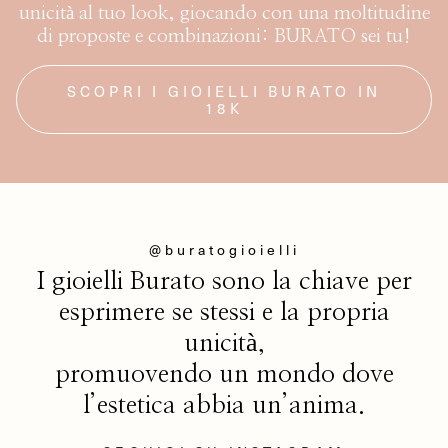
unicità al tuo look, giocando con una moltitudine
di proposte e combinazioni: BURATO sei tu!
SCOPRI I GIOIELLI BURATO IN
18K
@buratogioielli
I gioielli Burato sono la chiave per
esprimere se stessi e la propria
unicità,
promuovendo un mondo dove
l’estetica abbia un’anima.