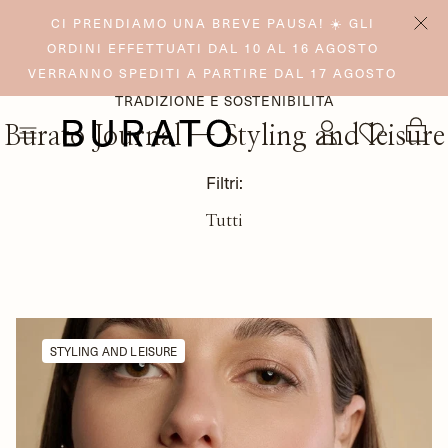
CI PRENDIAMO UNA BREVE PAUSA! ☀️ GLI
ORDINI EFFETTUATI DAL 10 AL 16 AGOSTO
VERRANNO SPEDITI A PARTIRE DAL 17 AGOSTO
TRADIZIONE E SOSTENIBILITÀ
Burato Journal
— Styling and leisure
Filtri:
Tutti
STYLING AND LEISURE