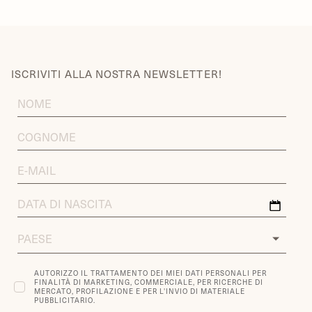
ISCRIVITI ALLA NOSTRA NEWSLETTER!
FIRST
NAME
LAST
NAME
EMAIL
ADDRESS
DATA
DI
NASCITA
COUNTRY
AUTORIZZO IL TRATTAMENTO DEI MIEI DATI PERSONALI PER
FINALITÀ DI MARKETING, COMMERCIALE, PER RICERCHE DI
MERCATO, PROFILAZIONE E PER L'INVIO DI MATERIALE
PUBBLICITARIO.