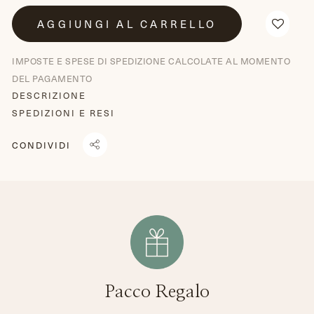
AGGIUNGI AL CARRELLO
IMPOSTE E SPESE DI SPEDIZIONE CALCOLATE AL MOMENTO
DEL PAGAMENTO
DESCRIZIONE
SPEDIZIONI E RESI
CONDIVIDI
CONDIVIDI
TRANSLATION
TWITTA
SU
MISSING:
SU
FACEBOOK
IT.GENERAL.SOCIAL.ALT_TEXT.SHARE_ON_WHATSAPP
TWITTER
Pacco Regalo