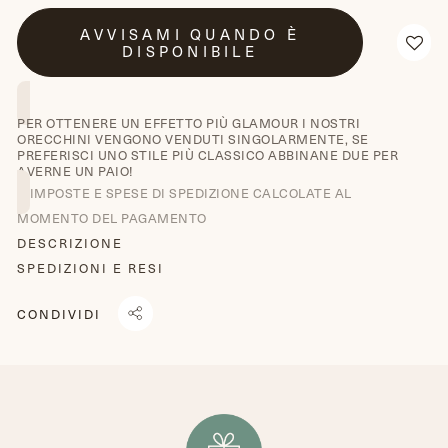
AVVISAMI QUANDO È
DISPONIBILE
PER OTTENERE UN EFFETTO PIÙ GLAMOUR I NOSTRI
ORECCHINI VENGONO VENDUTI SINGOLARMENTE, SE
PREFERISCI UNO STILE PIÙ CLASSICO ABBINANE DUE PER
AVERNE UN PAIO!
IMPOSTE E SPESE DI SPEDIZIONE CALCOLATE AL
MOMENTO DEL PAGAMENTO
DESCRIZIONE
SPEDIZIONI E RESI
CONDIVIDI
CONDIVIDI
TRANSLATION
TWITTA
SU
MISSING:
SU
FACEBOOK
IT.GENERAL.SOCIAL.ALT_TEXT.SHARE_ON_WHATSAPP
TWITTER