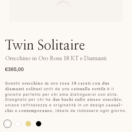
Twin Solitaire
Orecchino in Oro Rosa 18 KT e Diamanti
€365,00
Prezzo
di
Questo
orecchino in oro rosa 18 carati con due
uniti da una
è il
listino
diamanti solitari
catenella sottile
gioiello perfetto per chi ama distinguersi con stile.
Disegnato per chi ha
,
due buchi sullo stesso orecchio
unisce raffinatezza e originalità in un design
casual-
, ideale da indossare ogni giorno.
chic e contemporaneo