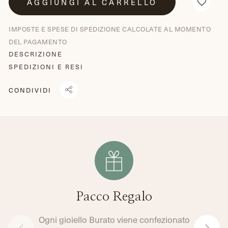
AGGIUNGI AL CARRELLO
IMPOSTE E SPESE DI SPEDIZIONE CALCOLATE AL MOMENTO
DEL PAGAMENTO
DESCRIZIONE
SPEDIZIONI E RESI
CONDIVIDI
CONDIVIDI
TRANSLATION
TWITTA
SU
MISSING:
SU
FACEBOOK
IT.GENERAL.SOCIAL.ALT_TEXT.SHARE_ON_WHATSAPP
TWITTER
Pacco Regalo
Ogni gioiello Burato viene confezionato