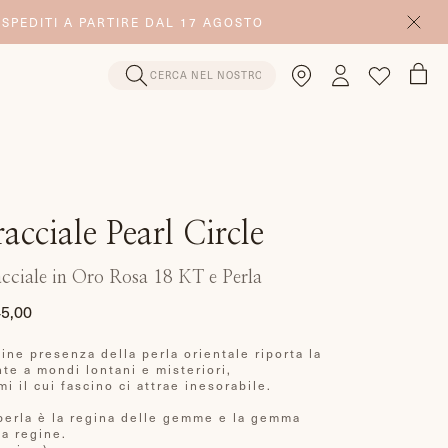
 SPEDITI A PARTIRE DAL 17 AGOSTO
racciale Pearl Circle
cciale in Oro Rosa 18 KT e Perla
5,00
zzo
fine presenza della perla orientale riporta la
ino
te a mondi lontani e misteriori,
mi il cui fascino ci attrae inesorabile.
perla è la regina delle gemme e la gemma
la regine.