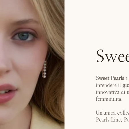
Swee
Sweet Pearls
ti
intendere il
gio
innovativa di u
femminilità.
Un'unica colle
Pearls Line, P