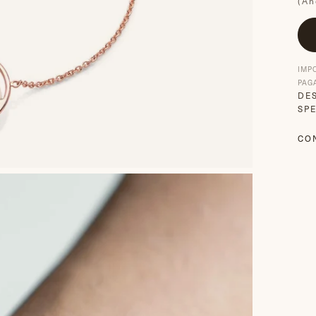
(An
IMP
PAG
DE
SPE
CO
CO
S
F