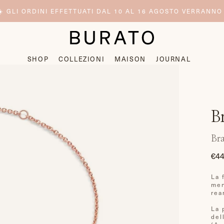
️ GLI ORDINI EFFETTUATI DAL 10 AL 16 AGOSTO VERRANNO
SHOP
COLLEZIONI
MAISON
JOURNAL
B
Bra
€44
Pre
di
La 
list
men
rea
La 
del