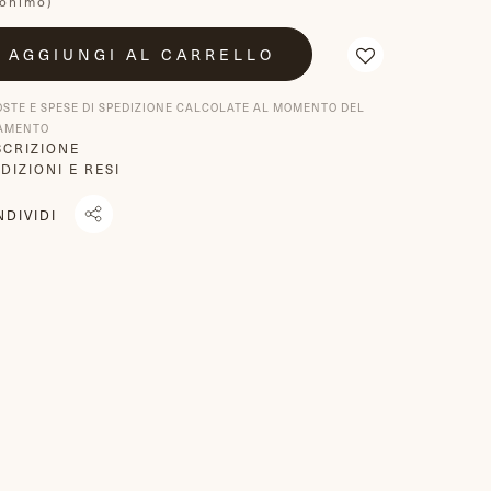
onimo)
AGGIUNGI AL CARRELLO
OSTE E SPESE DI SPEDIZIONE CALCOLATE AL MOMENTO DEL
AMENTO
SCRIZIONE
DIZIONI E RESI
NDIVIDI
NDIVIDI
TRANSLATION
TWITTA
U
MISSING:
SU
ACEBOOK
IT.GENERAL.SOCIAL.ALT_TEXT.SHARE_ON_WHATSAPP
TWITTER