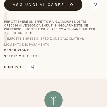
AGGIUNGI AL CARRELLO
PER OTTENERE UN EFFETTO PIÙ GLAMOUR I NOSTRI
ORECCHINI VENGONO VENDUTI SINGOLARMENTE, SE
PREFERISCI UNO STILE PIÙ CLASSICO ABBINANE DUE PER
AVERNE UN PAIO!
IMPOSTE E SPESE DI SPEDIZIONE CALCOLATE AL
MOMENTO DEL PAGAMENTO
DESCRIZIONE
SPEDIZIONI E RESI
CONDIVIDI
CONDIVIDI
TRANSLATION
TWITTA
SU
MISSING:
SU
FACEBOOK
IT.GENERAL.SOCIAL.ALT_TEXT.SHARE_ON_WHATSAPP
TWITTER