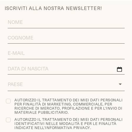
ISCRIVITI ALLA NOSTRA NEWSLETTER!
FIRST
NAME
LAST
NAME
EMAIL
ADDRESS
DATA
DI
NASCITA
COUNTRY
AUTORIZZO IL TRATTAMENTO DEI MIEI DATI PERSONALI
PER FINALITÀ DI MARKETING, COMMERCIALE, PER
RICERCHE DI MERCATO, PROFILAZIONE E PER L'INVIO DI
MATERIALE PUBBLICITARIO.
AUTORIZZO IL TRATTAMENTO DEI MIEI DATI PERSONALI
IDENTIFICATIVI NELLE MODALITÀ E PER LE FINALITÀ
INDICATE NELL'
INFORMATIVA PRIVACY
.