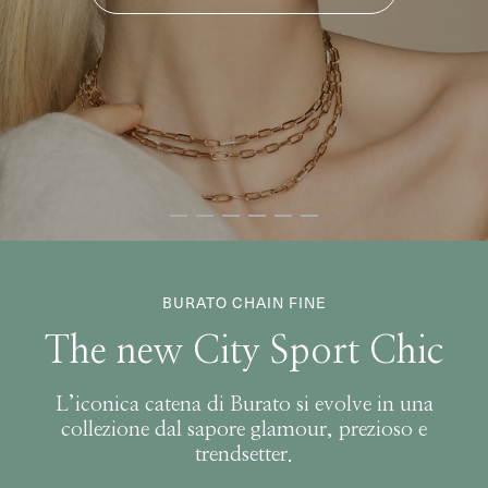
BURATO CHAIN FINE
The new City Sport Chic
L’iconica catena di Burato si evolve in una
collezione dal sapore glamour, prezioso e
trendsetter.