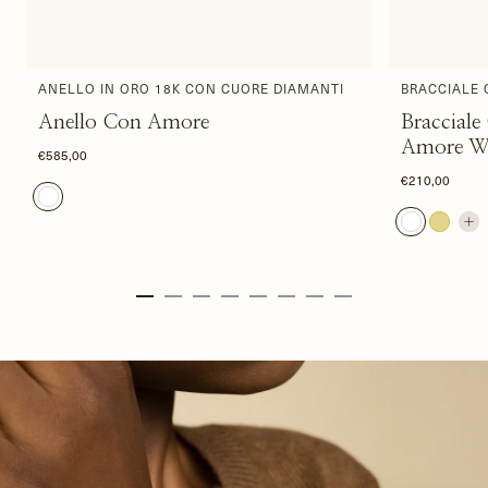
ANELLO IN ORO 18K CON CUORE DIAMANTI
BRACCIALE 
Anello Con Amore
Braccial
Amore 
€585,00
€210,00