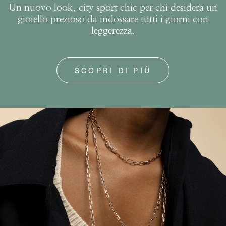
Un nuovo look, city sport chic per chi desidera un
gioiello prezioso da indossare tutti i giorni con
leggerezza.
SCOPRI DI PIÙ