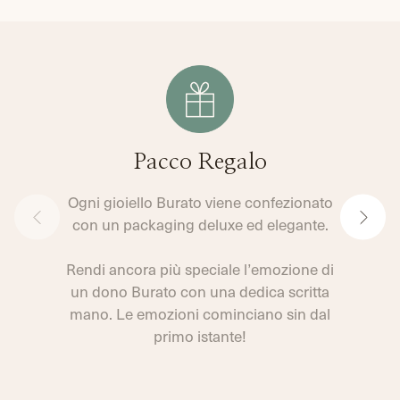
CONDIVIDI
TRANSLATION
TWITTA
SU
MISSING:
SU
FACEBOOK
IT.GENERAL.SOCIAL.ALT_TEXT.SHARE_ON_WHATSAPP
TWITTER
Pacco Regalo
Ogni gioiello Burato viene confezionato
con un packaging deluxe ed elegante.
Rendi ancora più speciale l’emozione di
un dono Burato con una dedica scritta
mano. Le emozioni cominciano sin dal
primo istante!