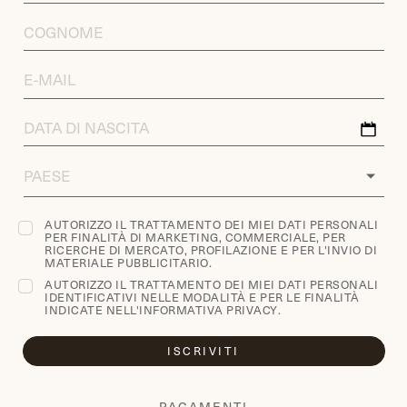
LAST
NAME
EMAIL
ADDRESS
DATA
DI
NASCITA
COUNTRY
AUTORIZZO IL TRATTAMENTO DEI MIEI DATI PERSONALI
PER FINALITÀ DI MARKETING, COMMERCIALE, PER
RICERCHE DI MERCATO, PROFILAZIONE E PER L'INVIO DI
MATERIALE PUBBLICITARIO.
AUTORIZZO IL TRATTAMENTO DEI MIEI DATI PERSONALI
IDENTIFICATIVI NELLE MODALITÀ E PER LE FINALITÀ
INDICATE NELL'
INFORMATIVA PRIVACY
.
ISCRIVITI
PAGAMENTI