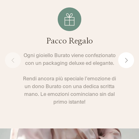
SU
MISSING:
SU
FACEBOOK
IT.GENERAL.SOCIAL.ALT_TEXT.SHARE_ON_WHATSAPP
TWITTER
Pacco Regalo
Ogni gioiello Burato viene confezionato
con un packaging deluxe ed elegante.
Rendi ancora più speciale l’emozione di
un dono Burato con una dedica scritta
mano. Le emozioni cominciano sin dal
primo istante!