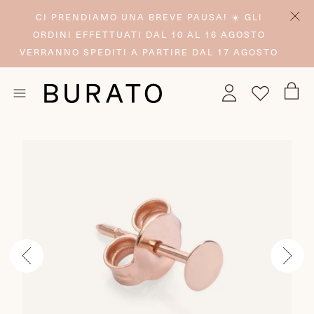
CI PRENDIAMO UNA BREVE PAUSA! ☀️ GLI
ORDINI EFFETTUATI DAL 10 AL 16 AGOSTO
VERRANNO SPEDITI A PARTIRE DAL 17 AGOSTO