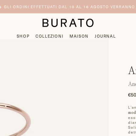
️ GLI ORDINI EFFETTUATI DAL 10 AL 16 AGOSTO VERRANNO
SHOP
COLLEZIONI
MAISON
JOURNAL
A
Ane
€50
Pre
di
L’a
list
mod
ess
dia
Sol
det