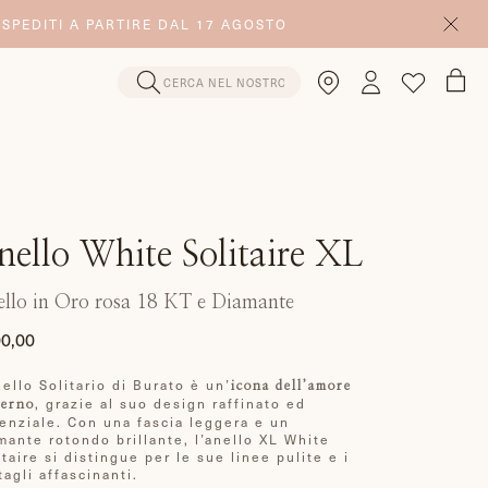
 SPEDITI A PARTIRE DAL 17 AGOSTO
nello White Solitaire XL
llo in Oro rosa 18 KT e Diamante
0,00
zzo
nello Solitario di Burato è un’
icona dell’amore
ino
, grazie al suo design raffinato ed
erno
enziale. Con una fascia leggera e un
mante rotondo brillante, l’anello XL White
itaire si distingue per le sue linee pulite e i
tagli affascinanti.