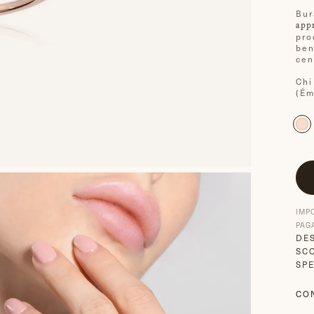
Bur
app
pro
ben
cen
Chi
(Ém
IMP
PAG
DE
SCO
SPE
CO