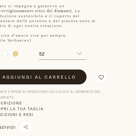
ato si impegna a garantire un
. La
rovvigionamento etico dei diamanti
duzione sostenibile e il rispetto del
essere delle persone e del pianeta sono al
tro di ogni nostra creazione.
 vive d’amore vive per sempre.
ile Verhaeren)
AGGIUNGI AL CARRELLO
OSTE E SPESE DI SPEDIZIONE CALCOLATE AL MOMENTO DEL
AMENTO
SCRIZIONE
PRI LA TUA TAGLIA
DIZIONI E RESI
NDIVIDI