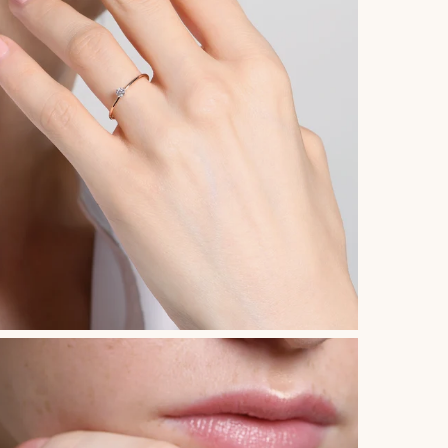
CO
S
F