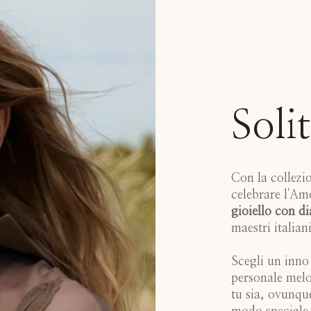
Solit
Con la collezi
celebrare l'Am
gioiello con d
maestri italiani
Scegli un inno 
personale mel
tu sia, ovunqu