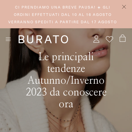
CI PRENDIAMO UNA BREVE PAUSA! ☀️ GLI
ORDINI EFFETTUATI DAL 10 AL 16 AGOSTO
VERRANNO SPEDITI A PARTIRE DAL 17 AGOSTO
Le principali
tendenze
Autunno/Inverno
2023 da conoscere
ora