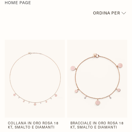
HOME PAGE
ORDINA PER
IN PRIMO PIANO
PIÙ RILEVANTI
BEST SELLER
IN ORDINE ALFABETICO,
A-Z
IN ORDINE ALFABETICO,
Z-A
PREZZO CRESCENTE
PREZZO DECRESCENTE
DATA, DA MENO A PIÙ
RECENTE
DATA, DA PIÙ A MENO
RECENTE
COLLANA IN ORO ROSA 18
BRACCIALE IN ORO ROSA 18
KT, SMALTO E DIAMANTI
KT, SMALTO E DIAMANTI