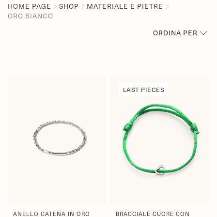
HOME PAGE
SHOP
MATERIALE E PIETRE
ORO BIANCO
ORDINA PER
IN PRIMO PIANO
PIÙ RILEVANTI
BEST SELLER
LAST PIECES
IN ORDINE ALFABETICO,
A-Z
IN ORDINE ALFABETICO,
Z-A
PREZZO CRESCENTE
PREZZO DECRESCENTE
DATA, DA MENO A PIÙ
RECENTE
DATA, DA PIÙ A MENO
RECENTE
ANELLO CATENA IN ORO
BRACCIALE CUORE CON