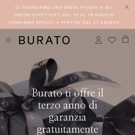
CI PRENDIAMO UNA BREVE PAUSA! ☀️ GLI
ORDINI EFFETTUATI DAL 10 AL 16 AGOSTO
VERRANNO SPEDITI A PARTIRE DAL 17 AGOSTO
Burato ti offre il
terzo anno di
garanzia
gratuitamente